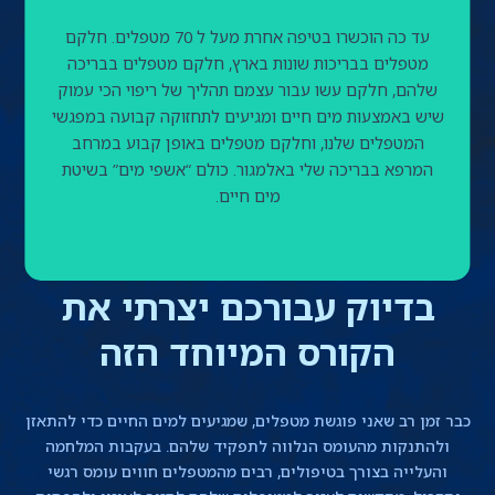
עד כה הוכשרו בטיפה אחרת מעל ל 70 מטפלים. חלקם
מטפלים בבריכות שונות בארץ, חלקם מטפלים בבריכה
שלהם, חלקם עשו עבור עצמם תהליך של ריפוי הכי עמוק
שיש באמצעות מים חיים ומגיעים לתחזוקה קבועה במפגשי
המטפלים שלנו, וחלקם מטפלים באופן קבוע במרחב
המרפא בבריכה שלי באלמגור. כולם “אשפי מים” בשיטת
מים חיים.
בדיוק עבורכם יצרתי את
הקורס המיוחד הזה
כבר זמן רב שאני פוגשת מטפלים, שמגיעים למים החיים כדי להתאזן
ולהתנקות מהעומס הנלווה לתפקיד שלהם. בעקבות המלחמה
והעלייה בצורך בטיפולים, רבים מהמטפלים חווים עומס רגשי